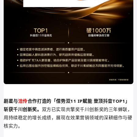
剧星与
洁伶
合作打造的
「
借势双11 IP赋能 登顶抖音TOP1
」
斩获千川创新奖。
双方已实现共擎奖千川创新奖的三年蝉联，
用持续稳定的增长成绩，展现在效果营销领域的深耕细作与硬
核实力。