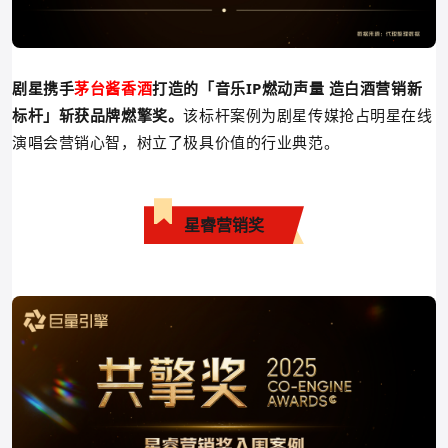
剧星携手
茅台酱香酒
打造的
「
音乐IP燃动声量 造白酒营销新
标杆
」
斩获
品牌燃擎
奖。
该标杆案例为剧星传媒抢占明星在线
演唱会营销心智，树立了极具价值的行业典范。
星睿营销奖