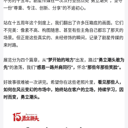
不穷的十五年。剧星传媒在一次次行业拐点处“勇立潮头”，坚守
一份“尊重、专注、创新、分享”的不逾初心。
站在十五周年这个刻度上，我们翻出了许多压箱底的画面。它们
不完美：像素不高、构图随意、甚至有些主角自己都忘了那天的
场景。但正是这些真实的、未经修饰的瞬间，记录了剧星传媒的
来时路。
展览分为四个篇章，
从
“梦开始的地方”
出发，路过
“勇立潮头敢为
先”
的激荡，我们
“感恩一路并肩同行”
，
怀念
“那些年那些笑脸”。
好故事很难被一次讲完。希望你在这些老照片里，
看见那些人，
如何在风云变幻的市场中，始终站在客户的立场，持续学习，因
时而变，勇立潮头。