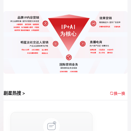
剧星热搜 >
换一换