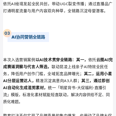
依托AI绘境发起全民共创，带动UGC裂变传播；通过直播品广
打通明星流量与用户内容双向种草，全链路沉淀母婴潜客。
0
3
AI协同营销全链路
本次入选营销案例
以AI技术贯穿全链路：其一，
依托
云图AI完
成赛道洞察与代言人筛选，
联动昆凌上线亲子AI特效全民任
务，降低用户创作门槛，全域拓宽品牌曝光；
其二，运用小星
AI分层运营达人，
精准沉淀高意向A3人群；
其三，通过即创
AI自动化生成混剪素材，
统一
「明星背书-大促福利-直播引
标准化素材赋能短直联动，
流
」模版，
解决内容供给不足、同
质化难题。
整套打法不仅实现了品牌声量的集中爆发，也带动了品牌大促