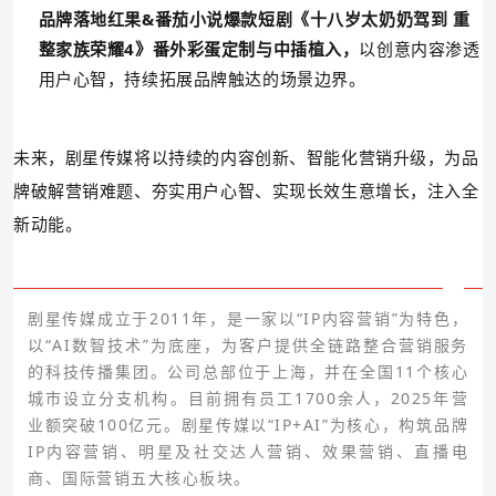
品牌落地红果&番茄小说爆款短剧《十八岁太奶奶驾到 重
整家族荣耀4》番外彩蛋定制与中插植入，
以创意内容渗透
用户心智，持续拓展品牌触达的场景边界。
未来，剧星传媒将
以持续的内容创新、智能化营销升级，为品
牌破解营销难题、夯实用户心智、实现长效生意增长，注入全
新动能。
剧星传媒成立于2011年，是一家以“IP内容营销”为特色，
以“AI数智技术”为底座，为客户提供全链路整合营销服务
的科技传播集团。公司总部位于上海，并在全国11个核心
城市设立分支机构。目前拥有员工1700余人，2025年营
业额突破100亿元。剧星传媒以“IP+AI”为核心，构筑品牌
IP内容营销、明星及社交达人营销、效果营销、直播电
商、国际营销五大核心板块。