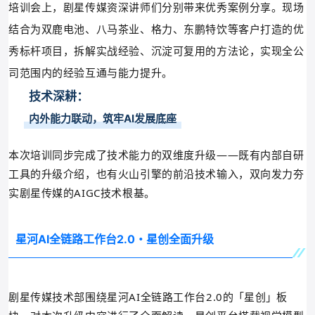
培训会上，剧星传媒资深讲师们分别带来优秀案例分享。现场
结合为双鹿电池、
八马茶业、
格力、
东鹏特饮等客户打造的优
秀标杆项目，拆解实战经验、沉淀可复用的方法论，实现全公
司范围内的经验互通与能力提升。
技术深耕：
内外能力联动，筑牢AI发展底座
本次培训同步完成了技术能力的双维度升级——既有内部自研
工具的升级介绍，也有火山引擎的前沿技术输入，双向发力夯
实剧星传媒的AIGC技术根基。
星河AI全链路工作台2.0・星创全面升级
剧星传媒技术部围绕星河AI全链路工作台2.0的
星创
板
「
」