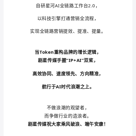
自研星河AI全链路工作台2.0，
以科技引擎打通营销全流程，
实现全链路营销提效、提准、提量。
当Token重构品牌的增长逻辑，
剧星传媒
手握“IP+AI”双桨，
高效协同、速度领先、方向精准，
航行
于AI时代浪潮之上。
不
做浪潮的观望者，
而争做
行业的
造浪者。
剧星传媒祝大家乘风破浪、端午安康！