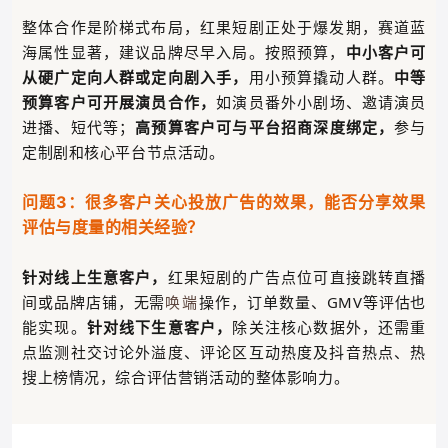
整体合作是阶梯式布局，红果短剧正处于爆发期，赛道蓝
海属性显著，建议品牌尽早入局。按照预算，
中小客户可
从硬广定向人群或定向剧入手，
用小预算撬动人群。
中等
预算客户可开展演员合作，
如演员番外小剧场、邀请演员
进播、短代等；
高预算客户可与平台招商深度绑定，
参与
定制剧和核心平台节点活动。
问题3：很多客户关心投放广告的效果，能否分享效果
评估与度量的相关经验？
针对线上生意客户，
红果短剧的广告点位可直接跳转直播
间或品牌店铺，无需
操作，订单数量、GMV等
评估也
唤端
能实现
。
针对线下生意客户，
除关注核心数据外，还需重
点监测社交讨论外溢度、评论区互动热度及抖音热点、热
搜上榜情况，综合评估营销活动的整体影响力。