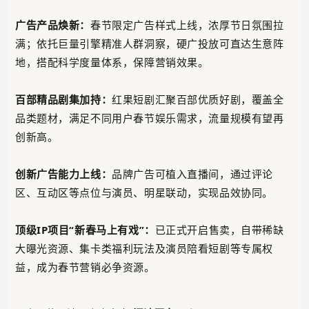
广告产品焕新：
春节限定广告样式上线，浓厚节日氛围拉
满；依托巨量引擎精准人群洞察，硬广投放可直达生意阵
地，搭配科学度量体系，保障营销效果。
百部精品剧集加持：
红果短剧汇聚百部优质好剧，覆盖全
品类题材，满足不同用户春节娱乐需求，流量规模有望再
创新高。
创新广告能力上线：
品牌广告可植入直播间，通过评论
区、互动区等点位与演员、明星联动，实现品效协同。
顶级IP项目“新春马上有戏”：
已正式开启售卖，自带稀缺
大曝光资源、集卡类福利玩法及演员陪看短剧等专属权
益，成为春节营销必争资源。