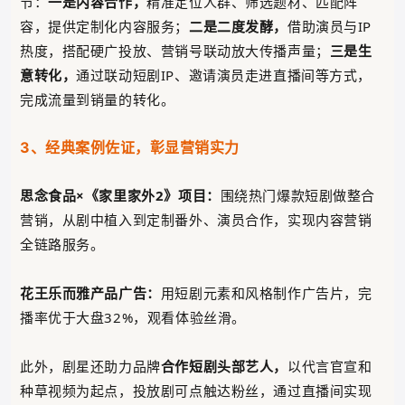
节：
一是内容合作，
精准定位人群、筛选题材、匹配阵
容，提供定制化内容服务；
二是二度发酵，
借助演员与IP
热度，搭配硬广投放、营销号联动放大传播声量；
三是生
意转化，
通过
联动
短剧IP、邀请
演员走进直播间等方式，
完成流量到销量的转化。
3、经典案例佐证，彰显营销实力
思念食品×《家里家外2》项目：
围绕热门爆款短剧做整合
营销，从剧中植入到定制番外、演员合作，实现内容营销
全链路服务。
花王乐而雅产品广告：
用短剧元素和风格制作广告片，完
播率优于大盘32%，观看体验丝滑。
此外，剧星还助力品牌
合作短剧头部艺人，
以代言官宣和
种草视频为起点，投放剧可点触达粉丝，通过直播间实现