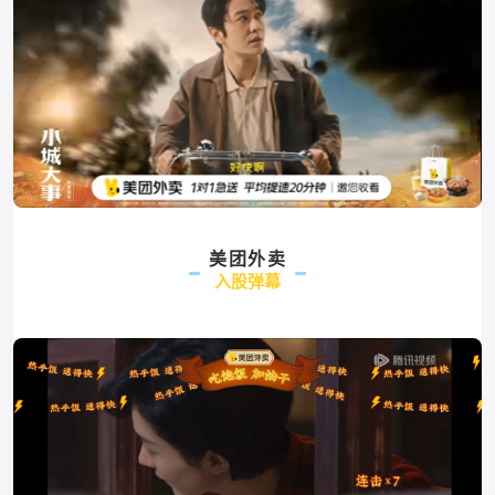
美团外卖
入股弹幕