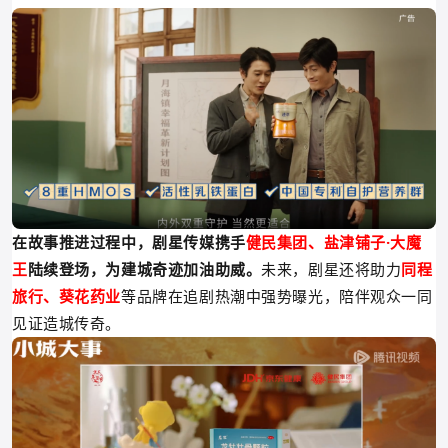
在故事推进过程中，剧星传媒携手
健民集团、盐津铺子·大魔
王
陆续登场，为
建城奇迹
加油助威。
未来，剧星还将助力
同程
旅行、葵花药业
等品牌
在追剧热潮中强势曝光，
陪伴观众一同
见证造城传奇。