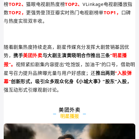
榜
TOP2、
猫眼电视剧热度榜
TOP2、
VLinkage电视剧播放指
数
TOP2，
更强势登顶豆瓣实时热门电视剧榜单
TOP1，
口碑
与热度实现双丰收。
随着剧集热度持续走高，
剧星传媒充分发挥大剧营销基因优
势，
携手
美团外卖
与
大剧主演黄晓明合作推出三条
“明星播
报”
。
视频紧扣剧
集内容提出“吃饱饭，加油干”的口号，借助明
星号召力提升品牌曝光量与用户好感度；还
推出两则
“入股弹
幕”
创新形式，
吸引众多观众化身《小城大事》
“
股东”入股，
强互动形式引爆观剧讨论。
美团外卖
明星播报