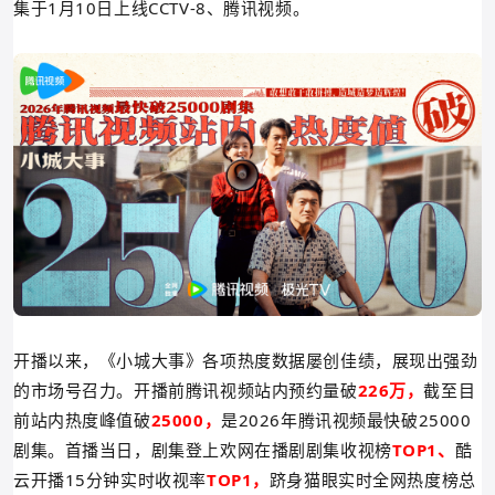
集
于1月10日上线CCTV-8、腾讯视频。
开播以来，《小城大事》各项热度数据屡创佳绩，
展现出强劲
的市场号召力
。开播前腾讯视频站内预约量破
226万，
截至目
前站内热度峰值破
25000，
是2026年腾讯视频最快破25000
剧集。首播当日，剧集登上欢网在播剧剧集收视榜
TOP1、
酷
云
开播15分钟
实时收视率
TOP1，
跻身猫眼实时全网热度榜总