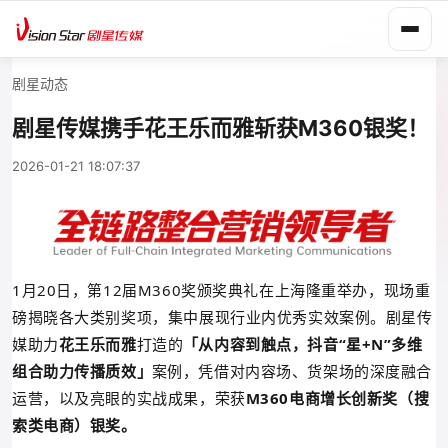
剧星动态
剧星传媒携手花王乐而雅斩获M360银奖！
2026-01-21 18:07:37
1月20日，
第12届
M360奖颁奖典礼
在上海隆重举办，
现场重
磅揭晓各大类别奖项，
集中展现
行业内优秀实效案例
。剧星传
媒助力
花王乐而雅
打造的
从内容到触点，抖音“星+N”多维
「
组合助力传播质效
案例，凭借对内容场、货架场的深度融合
」
运营，以及亮眼的实战成果，荣获
M360电商增长创新奖（搜
索类电商）银奖。