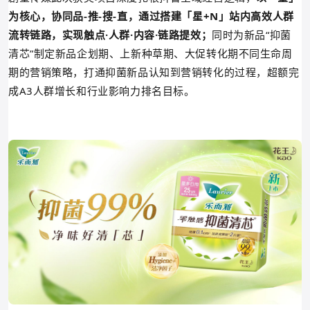
为核心，协同品
-
推
-
搜
-
直，通过搭建
「星
+N
」站内高效人群
流转链路
，实现触点
·
人群
·
内容
·
链路提效
；
同时为新品
“
抑菌
清芯
”
制定新品企划期、
上新种草期、
大促转化期不同生命周
期的营销策略
，
打通抑菌新品认知到营销转化的过程，
超额完
成
A3人群增长和行业影响力排名目标。