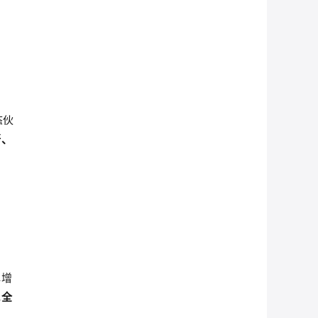
态伙
断、
解增
现
全