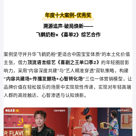
年度十大案例-优秀奖
溯源追声·破局焕新——
飞鹤奶粉×《喜单2》综艺合作
案例坚守并升华飞鹤奶粉“更适合中国宝宝体质”的本土化价值
主张，
借力
顶流语言综艺《
喜剧之王单口季2
》
的年轻圈层影
响力，采用“
内容深度共建”与“艺人精准穿透”双轨策略，
构建
“内容共建场+传播发酵场+心智转化场”
三位一体营销模型
，让
品牌价值在轻松娱乐的场景中实现软性传递，实现对年轻高端
人群的高效触达、心智渗透与认知焕新。