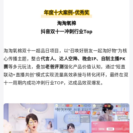
年度十大案例-优秀奖
淘淘氧棉
抖音双十一冲刺行业Top
淘淘氧棉双十一超品日项目，以“召唤好朋友一起淘好物”为核
心传播主题，整合
代言人、达人空降、晚会IP、自制主播PK
赛
等多元玩法，叠加
老爸评测
强化产品价值认知，通过“短直
联动+直播共
创”模式实现流量高效承接与转化闭环，最终在双
十
一周期内成功冲刺行业TOP，达成品效双爆发。