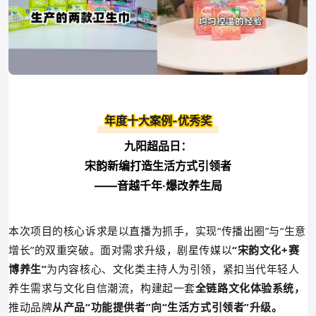
年度十大案例-优秀奖
九阳超品日：
宋韵新编打造生活方式引领者
——音越千年·爆改养生局
本次项目的核心诉求是以直播为抓手，实现“传播出圈”与“生意
增长”的双重突破。面对
需求
升级，剧星传媒以
“宋韵文化+赛
博养生”
为内容核心、
文化类主持人为引领，紧扣当代年轻人
养生需求与文化自信潮流，
构建起一套
全链路文化体验系统，
推动品牌
从产品“功能提供者”向“生活方式引领者”升级。