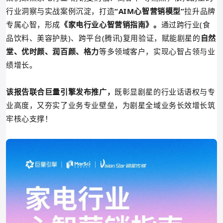
行业洞
察与实战案例沉淀，打造
“AIM心智营销模型”
拉升品牌
专属心智，形成
《家电行业心智营销指南》。
通过跨行业(食
品饮料、美容护肤)、跨平台(腾讯)复用验证，赋能剧星的
自然
堂、优时颜、润百颜、格力
等多领域客户，实现心智占领与业
绩增长。
该报告联合巨量引擎发布推广，
既彰显剧星的行业话语权与专
业高度，又夯实了业务专业壁垒，为剧星全域业务长效增长筑
牢核心支撑！