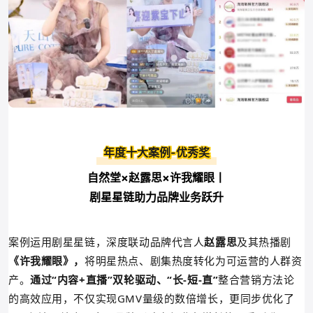
年度十大案例-优秀奖
自然堂×赵露思×许我耀眼丨
剧星星链助力品牌业务跃升
案例运用剧星星链，深度联动品牌代言人
赵露思
及其热播剧
《许我耀眼》，
将明星热点、剧集热度转化为可运营的人群资
产。
通过“内容+直播”双轮驱动、“长-短-直”
整合营销方法论
的高效应用，不仅实现GMV量级的数倍增长，更同步优化了