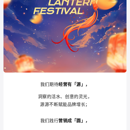
我们期待
经营有
源
，
「
」
洞察的活水、创意的灵光，
源源不断赋能品牌增长；
我们践行
营销成
圆
，
「
」