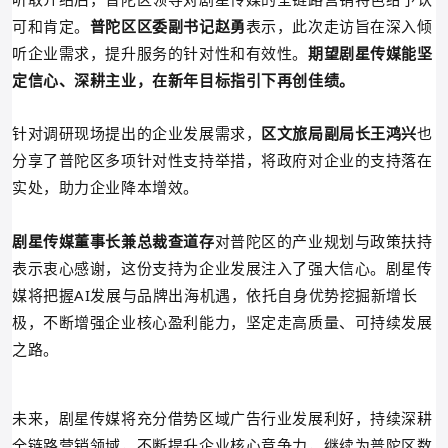
可和肯定。
普陀区
区委副书记
赵勇
表示，此次走访旨在深入倾
听企业需求，提升服务的针对性和有效性。
期望剧星传媒能坚
定信心、深耕主业，
在新年目标指引下再创佳绩。
针对调研现场提出的企业发展需求，
区文旅局副局长
王鸿兴
也
分享了普陀区多项针对性支持举措，
将政府对企业的支持落在
实处，
助力企业降本增效。
剧星传媒董事长兼总裁
查道存
对普陀区的产业规划与政策扶持
表示衷心感谢，这份支持为企业发展注入了强大信心。剧星传
媒将把握AI发展与品牌出海机遇，依托自身优势挖掘新增长
极，
不断增强企业核心盈利能力，坚定走高质量、可持续发展
之路。
未来，剧星传媒将
充分借势区域广告行业发展利好，
持续深耕
全链路营销领域，不断提升企业核心竞争力，
继续
为普陀区数