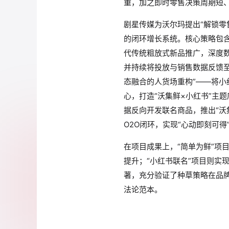
重，加之即时零售决策周期短
剧星传媒为沃尔玛提出“解锁零
的闭环增长系统。核心策略包含
代传统粗放式新品推广，深度
并持续将投放与销售数据反馈
态融合的人货场重构”——将小
心，打造“沃集鲜×小红书”主
据反向开发联名商品，推出“沃
O2O闭环，实现“心动即刻可得
在项目成果上，“简单为鲜”项
提升；“小红书联名”项目则实
著，充分验证了种草策略在品牌
法论范本。