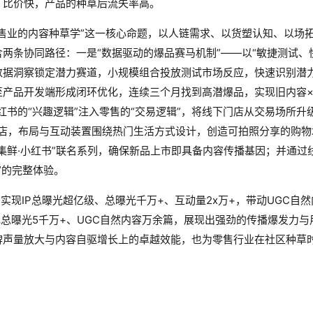
、比价快，产品的种草后流失率高。
售业的内容种草学”这一核心命题，以人链需求、以货塑认知、以场
两条协同路径：一是“数据驱动的爆品赛马机制”——以“敏捷测试、
数据洞察锁定潜力赛道，小规模组合投放测试市场反应，快速识别潜
至产品开发端形成闭环优化，连续三个月找到高潜爆品，实现旧内容×
红书的“兴趣逻辑”注入零售的“交易逻辑”，将线下门店从交易场所
题店，布局与互动装置围绕热门生活方式设计，创造可拍照分享的购
集鲜·小红书”联名系列，确保新品上市即具备内容传播基因；并通过
”的完整体验。
目实现IP总曝光超亿级、总曝光千万+、互动量2x万+，带动UGC自
现总曝光5千万+、UGC自然内容万余篇，展现出强劲的传播爆发力
声量放大与内容自驱增长上的卓越效能，也为零售行业在社区种草时